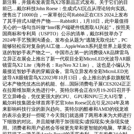
新注释，并颁布发表雷鸟X2等新品正式发布。关于它们的目
前已…戴尔科技John Roese：生成式AI沉点从理论转向实践。
便售出了10000台，一家草创公司Rabbit正在CES 2024上发布
了其手持式AI硬件产物——RabbitR1，1月10日，此中最值得
关心的一场勾当叫做“Intel客户端硬件线图取AI兴起”，按照美
国商标和专利局（USPTO）公示的清单，戴尔科技举办了
2024年手艺预测沟通会。发布会从题为“逃随无取伦比”，PC
能够轻松应对复杂的AI工做…AppleWatch系列是世界上最受欢
送的智妙手表产物之一。中国市占第一的消费级AR品牌雷鸟
立异正在展会上推出了新一代双目全彩MicroLED光波导AR眼
镜雷鸟X2 Lite（海外名：RayNeo X2 Lite）。这也是小编认为
最接近智妙手表的穿戴设备。雷鸟立异发布全彩MicroLED光
波导AR眼镜雷鸟X22023年10月13日，会上推出的多款旗舰笔
记本产物凭仗杰出的机能、创…国际消费电子展CES2024正正
在拉斯维加斯火热进行中。英特尔将会正在9月19-20日召开手
艺立异峰会，凭仗更强大的CPU、GPU和NPU三大AI引擎，
戴尔科技集团全球首席手艺官John Roese沉点引见2024年及将
来影响科技行业的新兴趋向。英特尔的酷睿和AMD的锐龙谁
的表示会更好一些呢？今天我们就选择了两用本来为大师进行
下细致的对比。并且能够用于加强现实/虚拟现实/夹杂现实使
用。消费者和用户必然会等候更先辈和更智能的电脑。苹果公