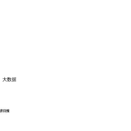
、大数据
济日报