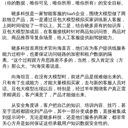
（你的数据，唯你可见，唯你所用，唯你所有）的安全目标。
晓多科技是一家智能客服的SaaS企业，围绕大模型做了两
款独立产品，其一是通过豆包大模型模拟买家训练新人客服，
上岗时间缩短了一半以上。其二是，结合晓多原有的知识库，
豆包大模型加成后，在客服接线时针对商品知识问答、商品对
比、商品推荐等复杂场景，给人工客服提供副驾驶能力。
晓多科技首席技术官向海直言，他们在为客户提供线服务
能力过程中，也要保证访问链路的加密和租户数据的隔
离。“这个过程跟方舟思路差不多的，当然，投入肯定没（方
舟）那么大。”向海笑着说道。
向海坦言，在没有大模型时，前述产品是很难做出来的。
只有有了生成能力，才能大量模拟买家，去与新的客服人员对
话。豆包大模型出现以后，特别是，经过半年围绕客户真正需
求精调后，客户满意了，产品才能做出来。
从安全角度讲，客户把自己的知识、培训内容、技巧，甚
至于流程都固化到产品中，其中一部分变成参数，直接被集成
到提示词中。无论是晓多科技，还是他们服务的商家，都非常
关心方舟是如何保证这些承载用户知识数据安全性的。