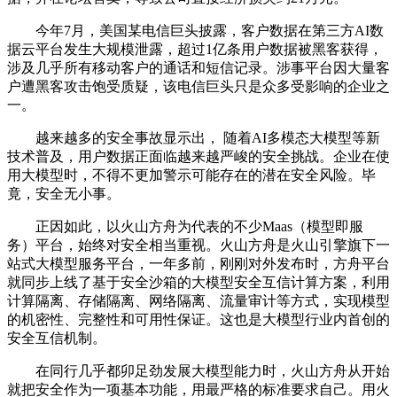
今年7月，美国某电信巨头披露，客户数据在第三方AI数
据云平台发生大规模泄露，超过1亿条用户数据被黑客获得，
涉及几乎所有移动客户的通话和短信记录。涉事平台因大量客
户遭黑客攻击饱受质疑，该电信巨头只是众多受影响的企业之
一。
越来越多的安全事故显示出， 随着AI多模态大模型等新
技术普及，用户数据正面临越来越严峻的安全挑战。企业在使
用大模型时，不得不更加警示可能存在的潜在安全风险。毕
竟，安全无小事。
正因如此，以火山方舟为代表的不少Maas（模型即服
务）平台，始终对安全相当重视。火山方舟是火山引擎旗下一
站式大模型服务平台，一年多前，刚刚对外发布时，方舟平台
就同步上线了基于安全沙箱的大模型安全互信计算方案，利用
计算隔离、存储隔离、网络隔离、流量审计等方式，实现模型
的机密性、完整性和可用性保证。这也是大模型行业内首创的
安全互信机制。
在同行几乎都卯足劲发展大模型能力时，火山方舟从开始
就把安全作为一项基本功能，用最严格的标准要求自己。用火