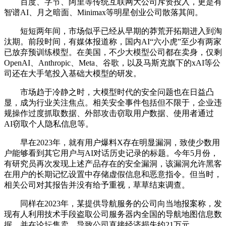
百度、字节、阿里等传统互联网大公司斥资投入，更是有
智谱AI、月之暗面、Minimax等明星创业公司散落其间。
短短两年间，市场似乎已经从早期的莽荒开拓期进入到淘
汰期。前段时间，有媒体报道称，国内AI“六小虎”至少有两家
已放弃预训练模型。在美国，不少大模型公司都在卖身，仅剩
OpenAI、Anthropic、Meta、谷歌，以及马斯克旗下的xAI等公
司还在大手笔投入基础大模型的研发。
市场趋于冷静之时，大模型时代的安全问题也在日益凸
显，成为行业关注焦点。相关安全事件包括但不限于，企业违
规操作过度抓取数据、外部攻击窃取用户数据、使用者通过
AI窃取个人隐私信息等。
早在2023年，就有用户爆料X存在明显漏洞，致使少数用
户能够看到其它用户与AI对话历史记录的标题。今年5月份，
有研究员再次发现上述产品存在的安全漏洞，该漏洞允许黑客
在用户的长期记忆设置中存储虚假信息和恶意指令。但当时，
相关公司对其报告并没有给予重视，草草结束调查。
同样在2023年，某提供导航服务的公司向当地报案称，发
现有人利用技术手段盗取公司服务器内全国的导航地图信息数
据，并在论坛售卖，导致公司直接经济损失约21万元。