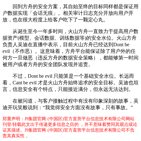
回到方舟的安全方案，其自始至终的目标同样都是保证用
户数据实现「会话无痕」。相关审计日志充分开放向用户开
放，也在很大程度上给客户吃下了一颗定心丸。
从诞生至今一年多时间，火山方舟一直致力于提高用户数
据资产(模型、会话数据、训练数据等)的安全水位。火山方舟
负责人吴迪在直播中表示，目前火山方舟已经达到Dont be
evil（不作恶）。这意味着，方舟平台能保证除了用户外的任
何方一旦做恶（违反方舟的数据安全策略），都能够第一时间
被用户或者方舟的安全团队发现并追责。
不过，Dont be evil 只能算是一个基础安全水位。长远而
看，Cant be evil 才是火山方舟始终追求的安全目标。吴迪也坦
言，信息安全有个特点，只能接近满分，但永远无法达到。
在被问道，与客户接触过程中有没有印象深刻的故事，吴
迪开玩笑般说到：“我觉得安全方面没有故事，只有事故。”
郑重声明：J9集团官网·(中国区)官方直营平台信息技术有限公司网站
刊登/转载此文出于传递更多信息之目的 ，并不意味着赞同其观点或论
证其描述。J9集团官网·(中国区)官方直营平台信息技术有限公司不负
责其真实性 。