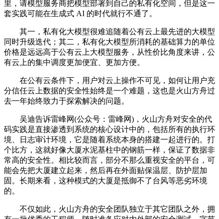
里，请模型服务商把模型部署到自己的私有化空间，但是这一
套实践可能在生成式 AI 的时代就行不通了。
其一，私有化大模型很难追随着公有云上最先进的大模型
同时升级迭代；其二，私有化大模型所消耗的基础算力的单位
价格是远远高于公有云上大模型服务，从性价比角度来讲，公
有云上的集中调度更加便宜、更加方便。
在公有云条件下，用户对云上操作不可见，如何让用户充
分信任云上数据的安全性始终是一个难题，这也是火山方舟过
去一年始终致力于探索解决的问题。
吴迪告诉雷峰网(公众号：雷峰网)，火山方舟对安全的代
码实践是直接渗透到系统的核心设计中的，包括所有的执行环
境、日志审计环境，它是随着系统本身的搭建一起进行的。打
个比方，这就好像大厦水泥基柱中的钢筋一样，保证了数据非
常高的安全性。相比较而言，部分不那么重视安全的平台，可
能会先把大厦建立起来，然后再在外面贴保温层、防护层加
固。长期来看，这种模式的大厦是抵御不了台风等恶劣环境
的。
不仅如此，火山方舟的安全团队独立于其它团队之外，拥