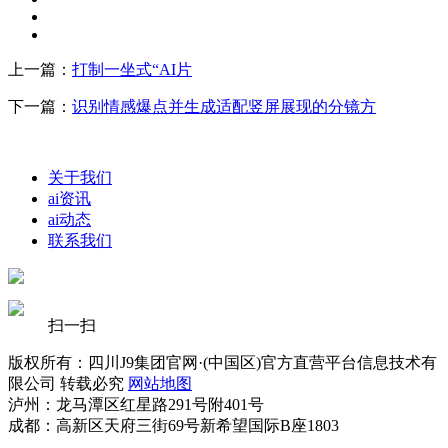
上一篇：
打制一坐式“AI片
下一篇：
识别情感爆点并生成适配竖屏展现的分镜方
关于我们
ai资讯
ai动态
联系我们
扫一扫
版权所有：四川J9集团官网·(中国区)官方直营平台信息技术有
限公司 转载必究
网站地图
泸州：龙马潭区红星路291号附401号
成都：高新区天府三街69号新希望国际B座1803