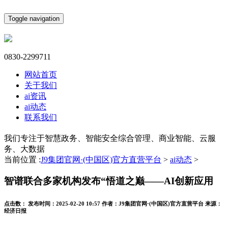
Toggle navigation
0830-2299711
网站首页
关于我们
ai资讯
ai动态
联系我们
我们专注于智慧政务、智能安全综合管理、商业智能、云服
务、大数据
当前位置 :
J9集团官网·(中国区)官方直营平台
>
ai动态
>
智谱联合多家机构发布“悟道之巅——AI创新应用
点击数：
发布时间：
2025-02-20 10:57
作者：
J9集团官网·(中国区)官方直营平台
来源：
经济日报