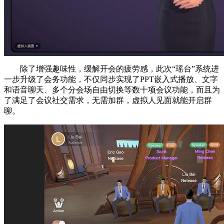
除了增强趣味性，缓解开会的疲劳感，此次“瑶台”系统进
一步升级了会务功能，不仅同步实现了PPT嵌入式播放、文字
和语音聊天、多个分会场自由切换等数十项会议功能，而且为
了满足了会议社交需求，无需加群，虚拟人见面就能开启群
聊。