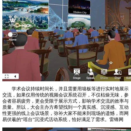
学术会议持续时间长，并且需要用墙板等进行实时地展示
交流，如果仅用传统的视频会议系统召开，不仅枯燥无味，参
会者容易疲劳，更会受限于展示方式，影响学术交流的效率与
质量。所以，大会主办方希望找到一个真实感、沉浸感、互动
性更强的线上会议场景，弥补大家不能来到现场的遗憾，而网
易伏羲的“瑶台”沉浸式活动系统，恰好满足了需求。雷锋网