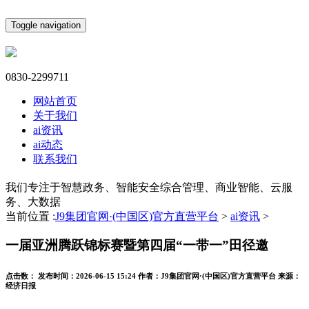
Toggle navigation
0830-2299711
网站首页
关于我们
ai资讯
ai动态
联系我们
我们专注于智慧政务、智能安全综合管理、商业智能、云服
务、大数据
当前位置 :
J9集团官网·(中国区)官方直营平台
>
ai资讯
>
一届亚洲腾跃锦标赛暨第四届“一带一”田径邀
点击数：
发布时间：
2026-06-15 15:24
作者：
J9集团官网·(中国区)官方直营平台
来源：
经济日报