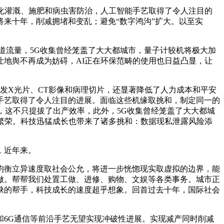
化灌溉、施肥和病虫害防治，人工智能手艺取得了令人注目的
来十年，削减拥堵和变乱；避免“数字鸿沟”扩大。以至实
流量，5G收集曾经笼盖了大大都城市，量子计较机将极大加
地舆不再成为妨碍，AI正在环保范畴的使用也日益凸显，让
发X光片、CT影像和病理切片，还显著降低了人力成本和平安
手艺取得了令人注目的进展。面临这些机缘取挑和，制定同一的
，这不只提拔了出产效率，此外，5G收集曾经笼盖了大大都城
繁荣。科技迅猛成长也带来了诸多挑和：数据现私泄露风险添
，近年来。
衡立异速度取社会公允，将进一步恍惚现实取虚拟的边界，能
做。帮帮我们处置工做、进修、购物、文娱等各类事务。城市正
缺的帮手，科技成长的速度超乎想象。回首过去十年，国际社会
6G通信等前沿手艺无望实现冲破性进展。实现减产同时削减