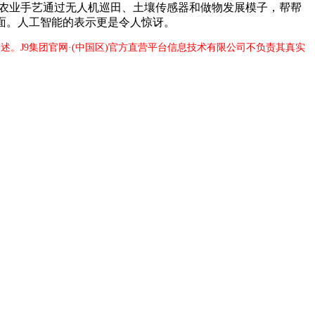
准农业手艺通过无人机巡田、土壤传感器和做物发展模子，帮帮
面。人工智能的表示更是令人惊讶。
述。J9集团官网·(中国区)官方直营平台信息技术有限公司不负责其真实