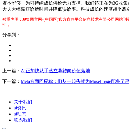
资本华侈，为可持续成长供给无力支撑。我们还正在为3G收集
大夫大幅缩短诊断时间并降低误诊率。科技成长的速度超乎想
郑重声明：J9集团官网·(中国区)官方直营平台信息技术有限公司网站
性 。
分享到：
上一篇：
AI正加快从手艺立异转向价值落地
下一篇：
Meta方面回应称：们从一起头就为MuseImage配备了
关于我们
ai资讯
ai动态
联系我们