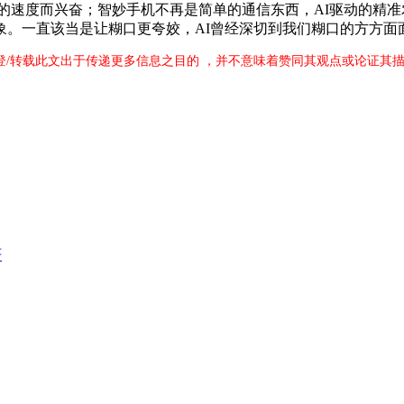
的速度而兴奋；智妙手机不再是简单的通信东西，AI驱动的精
象。一直该当是让糊口更夸姣，AI曾经深切到我们糊口的方方面
刊登/转载此文出于传递更多信息之目的 ，并不意味着赞同其观点或论证其描
严