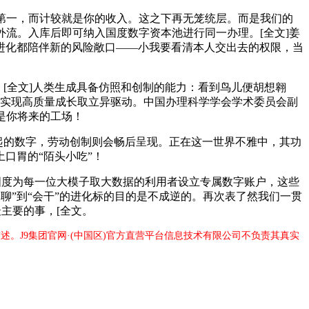
第一，而计较就是你的收入。这之下再无笼统层。而是我们的
流。入库后即可纳入国度数字资本池进行同一办理。[全文]姜
进化都陪伴新的风险敞口——小我要看清本人交出去的权限，当
，[全文]人类生成具备仿照和创制的能力：看到鸟儿便胡想翱
济实现高质量成长取立异驱动。中国办理科学学会学术委员会副
是你将来的工场！
建立起的数字，劳动创制则会畅后呈现。正在这一世界不雅中，其功
口胃的“陌头小吃”！
度为每一位大模子取大数据的利用者设立专属数字账户，这些
聊”到“会干”的进化标的目的是不成逆的。再次表了然我们一贯
主要的事，[全文。
述。J9集团官网·(中国区)官方直营平台信息技术有限公司不负责其真实