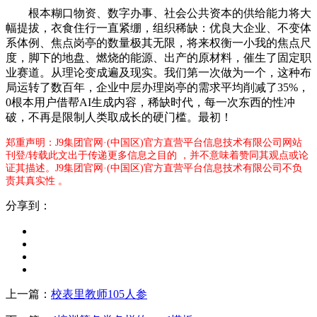
根本糊口物资、数字办事、社会公共资本的供给能力将大
幅提拔，衣食住行一直紧绷，组织稀缺：优良大企业、不变体
系体例、焦点岗亭的数量极其无限，将来权衡一小我的焦点尺
度，脚下的地盘、燃烧的能源、出产的原材料，催生了固定职
业赛道。从理论变成遍及现实。我们第一次做为一个，这种布
局运转了数百年，企业中层办理岗亭的需求平均削减了35%，
0根本用户借帮AI生成内容，稀缺时代，每一次东西的性冲
破，不再是限制人类取成长的硬门槛。最初！
郑重声明：J9集团官网·(中国区)官方直营平台信息技术有限公司网站
刊登/转载此文出于传递更多信息之目的 ，并不意味着赞同其观点或论
证其描述。J9集团官网·(中国区)官方直营平台信息技术有限公司不负
责其真实性 。
分享到：
上一篇：
校表里教师105人参