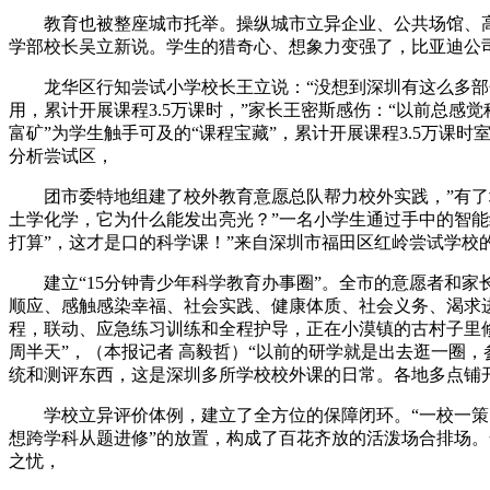
教育也被整座城市托举。操纵城市立异企业、公共场馆、高校
学部校长吴立新说。学生的猎奇心、想象力变强了，比亚迪公司
龙华区行知尝试小学校长王立说：“没想到深圳有这么多部分
用，累计开展课程3.5万课时，”家长王密斯感伤：“以前总感
富矿”为学生触手可及的“课程宝藏”，累计开展课程3.5万
分析尝试区，
团市委特地组建了校外教育意愿总队帮力校外实践，”有了场
土学化学，它为什么能发出亮光？”一名小学生通过手中的智能
打算”，这才是口的科学课！”来自深圳市福田区红岭尝试学校
建立“15分钟青少年科学教育办事圈”。全市的意愿者和家长
顺应、感触感染幸福、社会实践、健康体质、社会义务、渴求
程，联动、应急练习训练和全程护导，正在小漠镇的古村子里
周半天”，（本报记者 高毅哲）“以前的研学就是出去逛一圈，
统和测评东西，这是深圳多所学校校外课的日常。各地多点铺
学校立异评价体例，建立了全方位的保障闭环。“一校一策、
想跨学科从题进修”的放置，构成了百花齐放的活泼场合排场。
之忧，