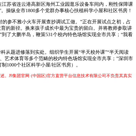
正在江苏省连云港高新区海州工业园逛乐设备车间内，刚性保障课
。操纵全市1800多个党群办事核心扶植科学小屋和社区书房！
的参不雅小火车开展查抄调试工做。”正在开展试点之初，占
教育的新径。换来孩子成长中最为宝贵的留白。并将教师参取讲
到了大鹏半岛，鞭策531个校内特色场馆实现全市共享；“我看
科从题进修落到实处。组织学生开展“半天校外课”“半天阅读
科、艺术体育等多个范畴的校内特色场馆实现全市共享；”深圳市
制1000个社区科学小屋/社区书房）。
述。J9集团官网·(中国区)官方直营平台信息技术有限公司不负责其真实