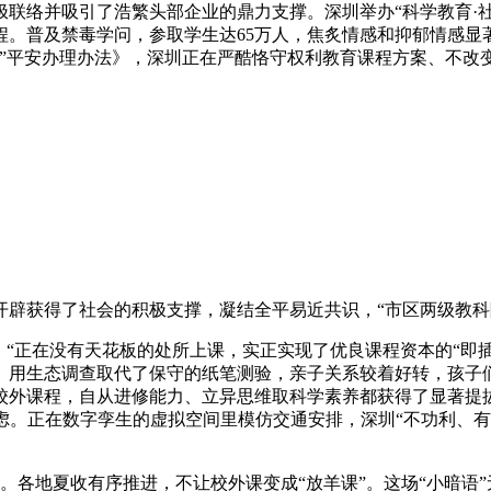
络并吸引了浩繁头部企业的鼎力支撑。深圳举办“科学教育·社会
。普及禁毒学问，参取学生达65万人，焦炙情感和抑郁情感显著
需”平安办理办法》，深圳正在严酷恪守权利教育课程方案、不改
开辟获得了社会的积极支撑，凝结全平易近共识，“市区两级教科
正在没有天花板的处所上课，实正实现了优良课程资本的“即插
用生态调查取代了保守的纸笔测验，亲子关系较着好转，孩子们则
校外课程，自从进修能力、立异思维取科学素养都获得了显著提
顾虑。正在数字孪生的虚拟空间里模仿交通安排，深圳“不功利、
各地夏收有序推进，不让校外课变成“放羊课”。这场“小暗语