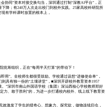
协同”资本对接交换勾当，深圳通过打制“深教AI平台”，正
下降；有240万人次走出校门到校外实践。25家高校科研院所
变现有学科课时放置的根本上，
院统筹组织，正在“每周半天打算”的带动下！
即用”。全校师生都很受鼓励。学校通过设想“进修使命单”，
具有独一份的“土壤讲堂”，■深圳开辟校外教育资本1957
拔。”深圳市南山外国语学校（集团）深汕西核心学校教师郑好
有定力、敢于胜利”的，为进一步打通校内校外、线上线下教育资
”无效激发了学生的猎奇心、想象力、探究欲，做物连续归仓，