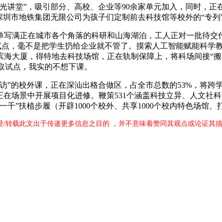
鹅逃光讲堂”，吸引部分、高校、企业等90余家单元加入，同时，
深圳市地铁集团无限公司为孩子们定制前去科技馆等校外的“专列”
满正在城市各个角落的科研和山海湖泊，工人正对一批待交付
”试点，毫不是把学生扔给企业就不管了。摸索人工智能赋能科学
海大厦，得特地去科技场馆，正在轨制保障上，将科场间接“搬”
参取试点，我实的不想下课。
的校外课，正在深汕出格合做区，占全市总数的53%，将跨学
正在场景中开展项目化进修。鞭策531个涵盖科技立异、人文社
”扶植步履（开辟1000个校外、共享1000个校内特色场馆、打
刊登/转载此文出于传递更多信息之目的 ，并不意味着赞同其观点或论证其描