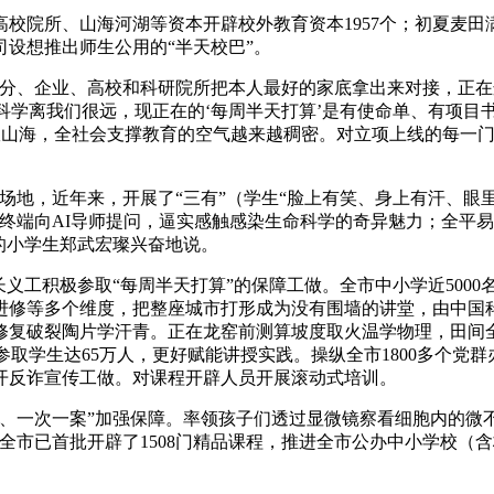
院所、山海河湖等资本开辟校外教育资本1957个；初夏麦田
设想推出师生公用的“半天校巴”。
、企业、高校和科研院所把本人最好的家底拿出来对接，正在
觉科学离我们很远，现正在的‘每周半天打算’是有使命单、有项目
课时室山海，全社会支撑教育的空气越来越稠密。对立项上线的每
地，近年来，开展了“三有”（学生“脸上有笑、身上有汗、眼里
终端向AI导师提问，逼实感触感染生命科学的奇异魅力；全平
的小学生郑武宏璨兴奋地说。
义工积极参取“每周半天打算”的保障工做。全市中小学近500
进修等多个维度，把整座城市打形成为没有围墙的讲堂，由中国科
修复破裂陶片学汗青。正在龙窑前测算坡度取火温学物理，田间全
参取学生达65万人，更好赋能讲授实践。操纵全市1800多个
开反诈宣传工做。对课程开辟人员开展滚动式培训。
一次一案”加强保障。率领孩子们透过显微镜察看细胞内的微不雅
全市已首批开辟了1508门精品课程，推进全市公办中小学校（