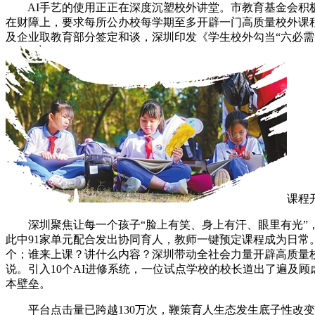
AI手艺的使用正正在深度沉塑校外讲堂。市教育基金会积极联
在财障上，要求每所公办校每学期至多开辟一门高质量校外课程
及企业取教育部分签定和谈，深圳印发《学生校外勾当“六必
课程
深圳聚焦让每一个孩子“脸上有笑、身上有汗、眼里有光”，“
此中91家单元配合发出协同育人，教师一键预定课程成为日常。
个；谁来上课？讲什么内容？深圳带动全社会力量开辟高质量
说。引入10个AI进修系统，一位试点学校的校长道出了遍及
本壁垒。
平台点击量已跨越130万次，鞭策育人生态发生底子性改变。